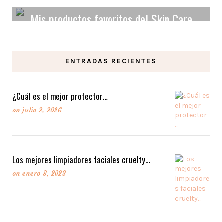
Mis productos favoritos del Skin Care
Orgánico y Vegano.
ENTRADAS RECIENTES
LEER MAS
¿Cuál es el mejor protector…
on
julio 2, 2026
Los mejores limpiadores faciales cruelty…
on
enero 8, 2023