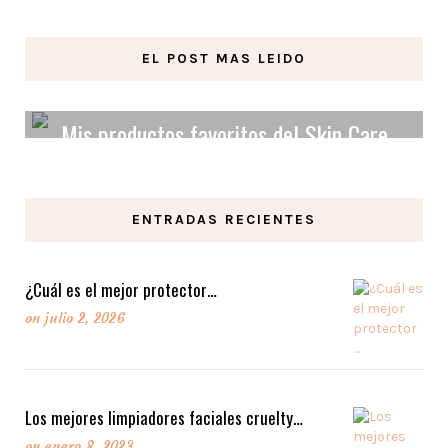
EL POST MAS LEIDO
Mis productos favoritos del Skin Care
Orgánico y Vegano.
ENTRADAS RECIENTES
LEER MAS
¿Cuál es el mejor protector…
on
julio 2, 2026
Los mejores limpiadores faciales cruelty…
on
enero 8, 2023