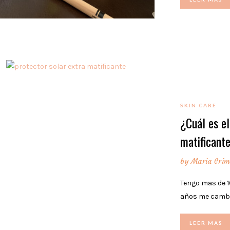
SKIN CARE
¿Cuál es e
matificant
by
Maria Grim
Tengo mas de 1
años me cambie
LEER MAS