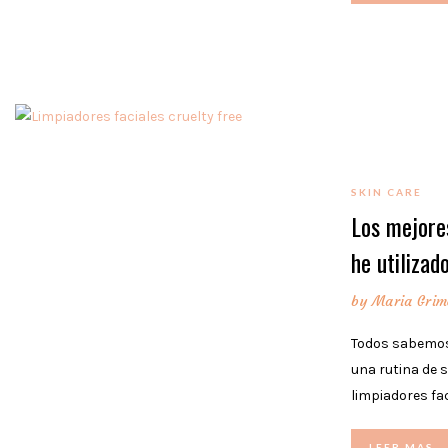
SKIN CARE
Los mejores
he utilizad
by
Maria Grim
Todos sabemos 
una rutina de 
limpiadores fac
LEER MAS