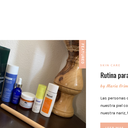
FEATURED
SKIN CARE
Rutina para
by
Maria Grim
Las personas 
nuestra piel c
nuestra nariz, 
LEER MAS