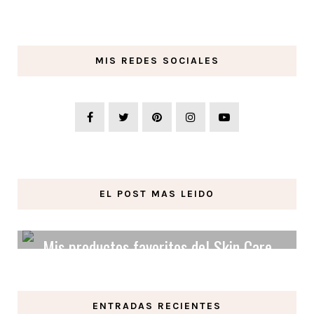
MIS REDES SOCIALES
EL POST MAS LEIDO
Mis productos favoritos del Skin Care
Orgánico y Vegano.
ENTRADAS RECIENTES
LEER MAS