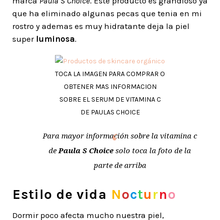
marca
Paula S Choice
. Este producto es grandioso ya
que ha eliminado algunas pecas que tenia en mi
rostro y ademas es muy hidratante deja la piel
super
luminosa
.
TOCA LA IMAGEN PARA COMPRAR O
OBTENER MAS INFORMACION
SOBRE EL SERUM DE VITAMINA C
DE PAULAS CHOICE
Para mayor información sobre la vitamina c
de
Paula S Choice
solo toca la foto de la
parte de arriba
Estilo de vida
N
o
c
t
u
r
n
o
Dormir poco afecta mucho nuestra piel,