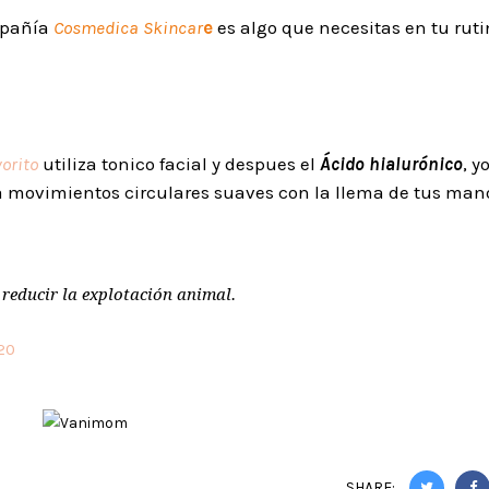
mpañía
Cosmedica Skincar
e
es algo que necesitas en tu rut
orito
utiliza tonico facial y despues el
Ácido hialurónico
, y
usa movimientos circulares suaves con la llema de tus man
reducir la explotación animal.
020
SHARE: