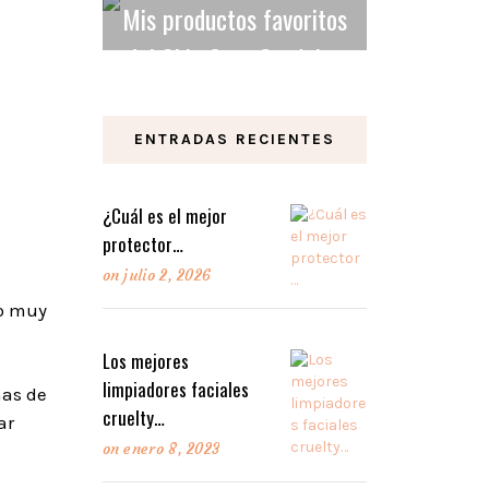
Mis productos favoritos
del Skin Care Orgánico
y Vegano.
ENTRADAS RECIENTES
LEER MAS
¿Cuál es el mejor
protector…
on
julio 2, 2026
do muy
Los mejores
limpiadores faciales
nas de
cruelty…
ar
on
enero 8, 2023