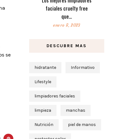
Los mejores limpiadores
faciales cruelty free
ina
que…
enero 8, 2023
DESCUBRE MAS
o
os se
hidratante
Informativo
Lifestyle
limpiadores faciales
limpieza
manchas
Nutrición
piel de manos
protector solar