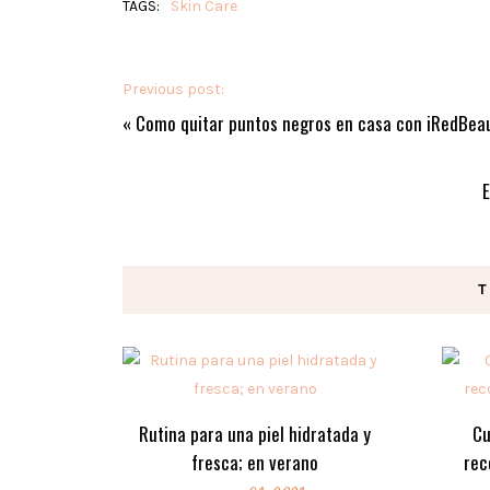
TAGS:
Skin Care
Previous post:
«
Como quitar puntos negros en casa con iRedBeau
E
T
Rutina para una piel hidratada y
Cu
fresca; en verano
rec