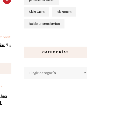
Skin Care
skincare
ácido tranexámico
t post:
ñas ?
»
CATEGORÍAS
Categorías
shea
l.