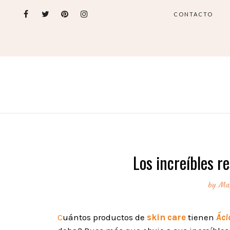
CONTACTO
Los increíbles r
by
Ma
C
uántos productos de
skin care
tienen
Áci