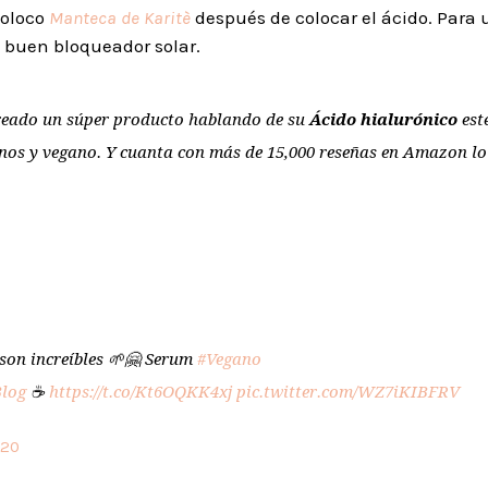
coloco
Manteca de Karitè
después de colocar el ácido. Para 
 buen bloqueador solar.
reado un súper producto hablando de su
Ácido hialurónico
est
enos y vegano. Y cuanta con más de 15,000 reseñas en Amazon lo
 son increíbles 🌱🤗 Serum
#Vegano
log
☕️
https://t.co/Kt6OQKK4xj
pic.twitter.com/WZ7iKIBFRV
020