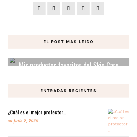
EL POST MAS LEIDO
Mis productos favoritos del Skin Care
Orgánico y Vegano.
ENTRADAS RECIENTES
LEER MAS
¿Cuál es el mejor protector…
on
julio 2, 2026