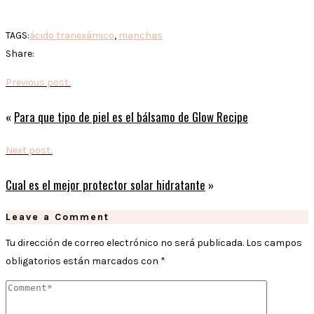
TAGS:
ácido tranexámico
,
manchas
Share:
Previous post:
«
Para que tipo de piel es el bálsamo de Glow Recipe
Next post:
Cual es el mejor protector solar hidratante
»
Leave a Comment
Tu dirección de correo electrónico no será publicada.
Los campos
obligatorios están marcados con
*