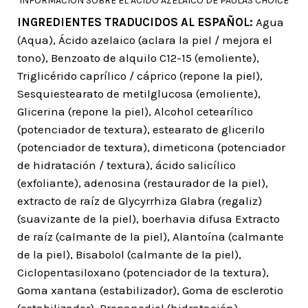
INFORMACION SOBRE EL ACIDO AZELAICO DE PAULAS CHOICE
INGREDIENTES TRADUCIDOS AL ESPAÑOL:
Agua
(Aqua), Ácido azelaico (aclara la piel / mejora el
tono), Benzoato de alquilo C12-15 (emoliente),
Triglicérido caprílico / cáprico (repone la piel),
Sesquiestearato de metilglucosa (emoliente),
Glicerina (repone la piel), Alcohol cetearílico
(potenciador de textura), estearato de glicerilo
(potenciador de textura), dimeticona (potenciador
de hidratación / textura), ácido salicílico
(exfoliante), adenosina (restaurador de la piel),
extracto de raíz de Glycyrrhiza Glabra (regaliz)
(suavizante de la piel), boerhavia difusa Extracto
de raíz (calmante de la piel), Alantoína (calmante
de la piel), Bisabolol (calmante de la piel),
Ciclopentasiloxano (potenciador de la textura),
Goma xantana (estabilizador), Goma de esclerotio