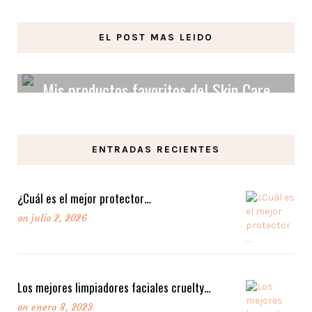
EL POST MAS LEIDO
Mis productos favoritos del Skin Care
Orgánico y Vegano.
ENTRADAS RECIENTES
LEER MAS
¿Cuál es el mejor protector…
on
julio 2, 2026
Los mejores limpiadores faciales cruelty…
on
enero 8, 2023