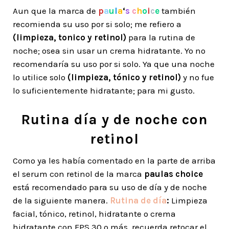
Aun que la marca de
p
a
u
l
a
‘
s
c
h
o
i
c
e
también
recomienda su uso por si solo; me refiero a
(limpieza, tonico y retinol)
para la rutina de
noche; osea sin usar un crema hidratante. Yo no
recomendaría su uso por si solo. Ya que una noche
lo utilice solo
(limpieza, tónico y retinol)
y no fue
lo suficientemente hidratante; para mi gusto.
Rutina día y de noche con
retinol
Como ya les había comentado en la parte de arriba
el serum con retinol de la marca
paulas choice
está recomendado para su uso de día y de noche
de la siguiente manera.
Rutina de día
:
Limpieza
facial, tónico, retinol, hidratante o crema
hidratante con FPS 30 o más, recuerda retocar el