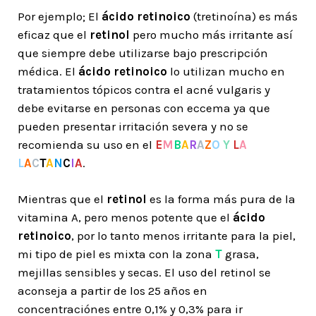
Por ejemplo; El
ácido
retinoico
(tretinoína) es más
eficaz que el
retinol
pero mucho más irritante así
que siempre debe utilizarse bajo prescripción
médica. El
ácido
retinoico
lo utilizan mucho en
tratamientos tópicos contra el acné vulgaris y
debe evitarse en personas con eccema ya que
pueden presentar irritación severa y no se
recomienda su uso en el
E
M
B
A
R
A
Z
O
Y
L
A
L
A
C
T
A
N
C
I
A
.
Mientras que el
retinol
es la forma más pura de la
vitamina A, pero menos potente que el
ácido
retinoico
, por lo tanto menos irritante para la piel,
mi tipo de piel es mixta con la zona
T
grasa,
mejillas sensibles y secas. El uso del retinol se
aconseja a partir de los 25 años en
concentraciónes entre 0,1% y 0,3% para ir