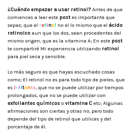
¿Cuándo empezar a usar retinol?
Antes de que
comiences a leer este
post
es importante que
sepas; que el
r
e
t
i
n
o
l
no el lo mismo que el
ácido
retinoico
aun que los dos, sean procedentes del
mismo origen, que es la vitamina A; En este
post
te compartiré Mi experiencia utilizando
retinol
para piel seca y sensible.
Lo más seguro es que hayas escuchado cosas
como; El retinol no es para todo tipo de pieles, que
es
i
r
r
i
t
a
n
t
e
, que no se puede utilizar por tiempos
prolongados, que no se puede utilizar con
exfoliantes químicos
o
vitamina C
etc; Algunas
afirmaciones son ciertas y otras no, pero todo
depende del tipo de retinol que utilices y del
porcentaje de él.