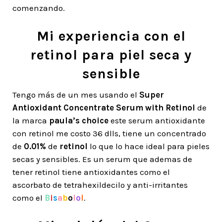
comenzando.
Mi experiencia con el
retinol para piel seca y
sensible
Tengo más de un mes usando el
Super
Antioxidant Concentrate Serum with Retinol
de
la marca
paula’s choice
este serum antioxidante
con retinol me costo 36 dlls, tiene un concentrado
de
0.01%
de
retinol
lo que lo hace ideal para pieles
secas y sensibles. Es un serum que ademas de
tener retinol tiene antioxidantes como el
ascorbato de tetrahexildecilo y anti-irritantes
como el
B
i
s
a
b
o
l
o
l
.