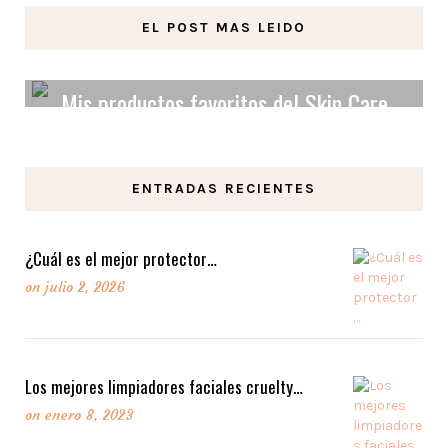
EL POST MAS LEIDO
Mis productos favoritos del Skin Care
Orgánico y Vegano.
ENTRADAS RECIENTES
LEER MAS
¿Cuál es el mejor protector…
on
julio 2, 2026
Los mejores limpiadores faciales cruelty…
on
enero 8, 2023